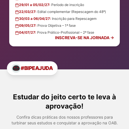
29/01 a 05/02/27:
Período de inscrição
22/03/27:
Edital complementar (Repescagem do 48º)
30/03 a 06/04/27:
Inscrição para Repescagem
09/05/27:
Prova Objetiva – 1ª fase
04/07/27:
Prova Prático-Profissional – 2ª fase
INSCREVA-SE NA JORNADA →
#BIPEAJUDA
Estudar do jeito certo te leva à
aprovação!
Confira dicas práticas dos nossos professores para
turbinar seus estudos e conquistar a aprovação na OAB.