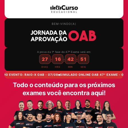
BEM-VINDO(A)
A prova da 1ª fase do 47º Exame será em:
27
16
42
50
:
:
:
DIAS
HRS
MIN
SEG
IMO EVENTO: RAIO-X OAB - 07/08
SIMULADO ONLINE OAB 47º EXAME - 08/0
Todo o conteúdo para os próximos
exames você encontra aqui!